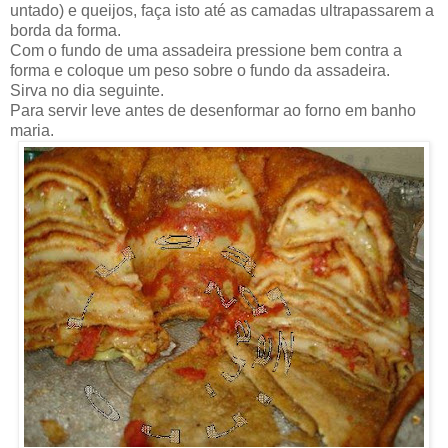
untado) e queijos, faça isto até as camadas ultrapassarem a
borda da forma.
Com o fundo de uma assadeira pressione bem contra a
forma e coloque um peso sobre o fundo da assadeira.
Sirva no dia seguinte.
Para servir leve antes de desenformar ao forno em banho
maria.