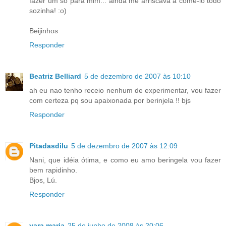
fazer um só para mim... ainda me arriscava a come-lo todo
sozinha! :o)
Beijinhos
Responder
Beatriz Belliard
5 de dezembro de 2007 às 10:10
ah eu nao tenho receio nenhum de experimentar, vou fazer
com certeza pq sou apaixonada por berinjela !! bjs
Responder
Pitadasdilu
5 de dezembro de 2007 às 12:09
Nani, que idéia ótima, e como eu amo beringela vou fazer
bem rapidinho.
Bjos, Lú.
Responder
yara maria
25 de junho de 2008 às 20:06