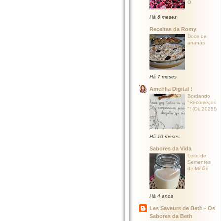
O
Há 6 meses
Receitas da Romy
Doce de
ananás
Há 7 meses
Amehlia Digital !
Bordando
"Recomeços
"! (Oi, 2025!)
Há 10 meses
Sabores da Vida
Leite de
Sementes
de Melão
Há 4 anos
Les Saveurs de Beth - Os
Sabores da Beth