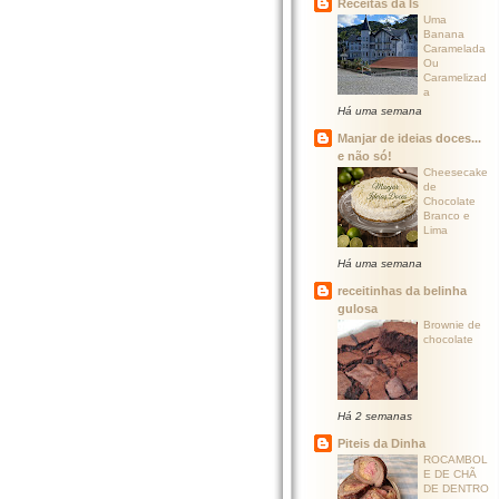
Receitas da Ís
Uma
Banana
Caramelada
Ou
Caramelizad
a
Há uma semana
Manjar de ideias doces...
e não só!
Cheesecake
de
Chocolate
Branco e
Lima
Há uma semana
receitinhas da belinha
gulosa
Brownie de
chocolate
Há 2 semanas
Piteis da Dinha
ROCAMBOL
E DE CHÃ
DE DENTRO