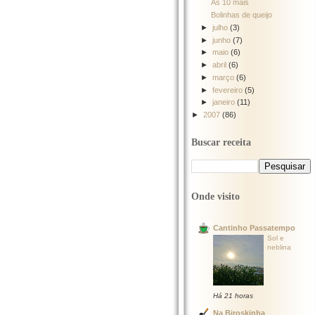
As 10 mais
Bolinhas de queijo
►
julho
(3)
►
junho
(7)
►
maio
(6)
►
abril
(6)
►
março
(6)
►
fevereiro
(5)
►
janeiro
(11)
►
2007
(86)
Buscar receita
Onde visito
Cantinho Passatempo
Sol e
neblina
Há 21 horas
Na Biroskinha