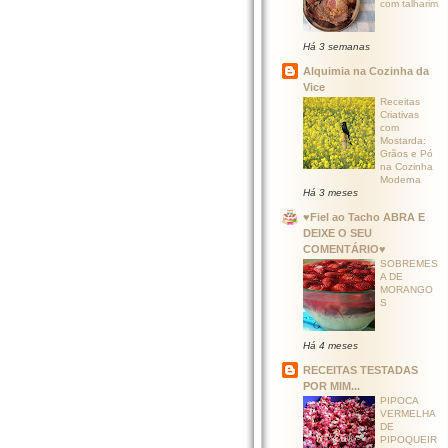
com talharim
Há 3 semanas
Alquimia na Cozinha da
Vice
Receitas
Criativas
com
Mostarda:
Grãos e Pó
na Cozinha
Moderna
Há 3 meses
♥Fiel ao Tacho ABRA E
DEIXE O SEU
COMENTÁRIO♥
SOBREMES
A DE
MORANGO
S
Há 4 meses
RECEITAS TESTADAS
POR MIM...
PIPOCA
VERMELHA
DE
PIPOQUEIR