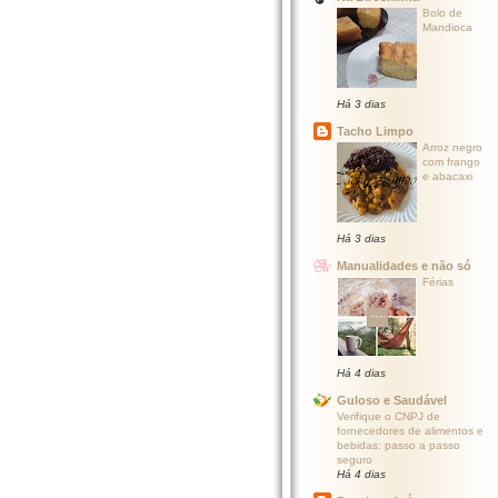
Bolo de
Mandioca
Há 3 dias
Tacho Limpo
Arroz negro
com frango
e abacaxi
Há 3 dias
Manualidades e não só
Férias
Há 4 dias
Guloso e Saudável
Verifique o CNPJ de
fornecedores de alimentos e
bebidas: passo a passo
seguro
Há 4 dias