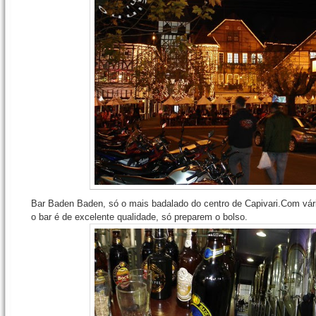
Bar Baden Baden, só o mais badalado do centro de Capivari.Com vári
o bar é de excelente qualidade, só preparem o bolso.