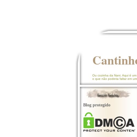
Cantinh
Ou cozinha da Nani. Aqui é um
o que não poderia faltar em um
Blog protegido