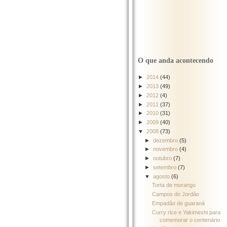
O que anda acontecendo
►
2014
(44)
►
2013
(49)
►
2012
(4)
►
2011
(37)
►
2010
(31)
►
2009
(40)
▼
2008
(73)
►
dezembro
(5)
►
novembro
(4)
►
outubro
(7)
►
setembro
(7)
▼
agosto
(6)
Torta de morango
Campos do Jordão
Empadão de guaraná
Curry rice e Yakimeshi para
comemorar o centenário