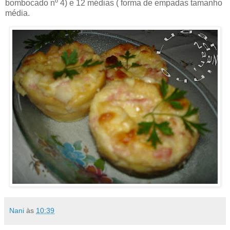
bombocado nº 4) e 12 médias ( forma de empadas tamanho
média.
Nani
às
10:39